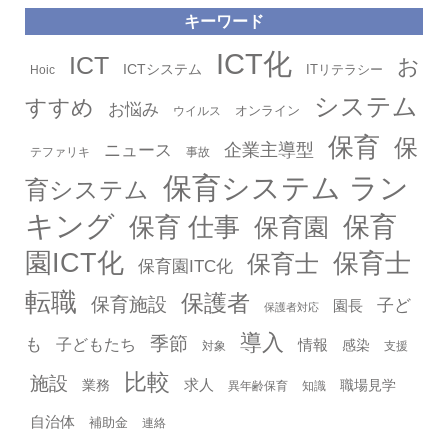
キーワード
タグ
ICT化
ICT
お
ICTシステム
ITリテラシー
Hoic
システム
すすめ
お悩み
オンライン
ウイルス
保育
保
企業主導型
ニュース
テファリキ
事故
保育システム ラン
育システム
キング
保育
保育 仕事
保育園
園ICT化
保育士
保育士
保育園ITC化
転職
保護者
保育施設
子ど
園長
保護者対応
導入
季節
も
子どもたち
情報
感染
対象
支援
比較
施設
求人
業務
職場見学
異年齢保育
知識
自治体
補助金
連絡