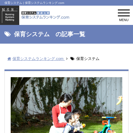
保育システム | 保育システムランキング.com
t
o
MENU
g
g
l
保育システム の記事一覧
e
n
a
v
保育システムランキング.com
保育システム
i
g
a
t
i
o
n