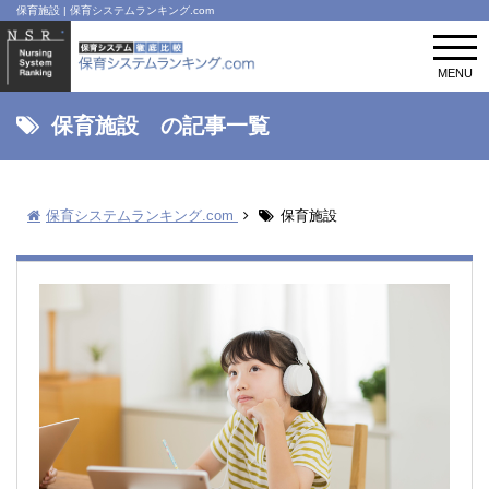
保育施設 | 保育システムランキング.com
t
o
MENU
g
g
l
保育施設 の記事一覧
e
n
a
v
保育システムランキング.com
保育施設
i
g
a
t
i
o
n