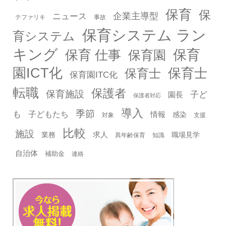
保育
保
企業主導型
ニュース
テファリキ
事故
保育システム ラン
育システム
キング
保育
保育 仕事
保育園
園ICT化
保育士
保育士
保育園ITC化
転職
保護者
保育施設
子ど
園長
保護者対応
導入
季節
も
子どもたち
情報
感染
対象
支援
比較
施設
求人
業務
職場見学
異年齢保育
知識
自治体
補助金
連絡