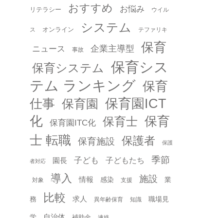
おすすめ
お悩み
リテラシー
ウイル
システム
オンライン
ス
テファリキ
保育
企業主導型
ニュース
事故
保育シス
保育システム
テム ランキング
保育
保育園ICT
仕事
保育園
化
保育
保育士
保育園ITC化
士 転職
保護者
保育施設
保護
季節
子ども
園長
子どもたち
者対応
導入
施設
情報
感染
業
対象
支援
比較
求人
務
職場見
異年齢保育
知識
自治体
学
補助金
連絡