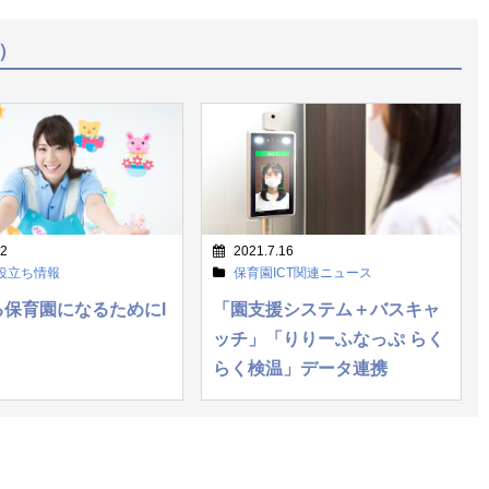
）
.2
2021.7.16
役立ち情報
保育園ICT関連ニュース
る保育園になるためにI
「園支援システム＋バスキャ
ッチ」「りりーふなっぷ らく
らく検温」データ連携