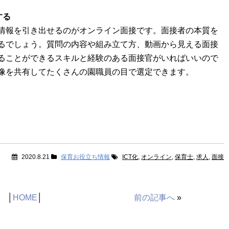
する
情報を引き出せるのがオンライン面接です。面接者の本質を
るでしょう。質問の内容や組み立て方、動画から見える面接
ることができるスキルと経験のある面接官がいればいいので
像を共有してたくさんの園職員の目で選定できます。
2020.8.21
保育お役立ち情報
ICT化
,
オンライン
,
保育士
,
求人
,
面接
│
HOME
│
前の記事へ
»