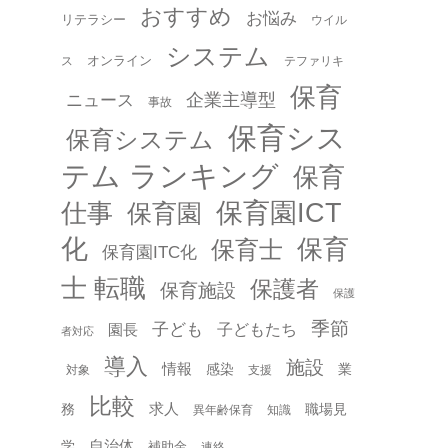
おすすめ
お悩み
リテラシー
ウイル
システム
オンライン
ス
テファリキ
保育
企業主導型
ニュース
事故
保育シス
保育システム
テム ランキング
保育
保育園ICT
仕事
保育園
化
保育
保育士
保育園ITC化
士 転職
保護者
保育施設
保護
季節
子ども
園長
子どもたち
者対応
導入
施設
情報
感染
業
対象
支援
比較
求人
務
職場見
異年齢保育
知識
自治体
学
補助金
連絡