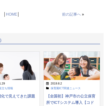
│
HOME
│
前の記事へ
»
）
1.29
2019.8.2
役立ち情報
保育園ICT関連ニュース
償化で見えてきた課題
【全国初】神戸市の公立保育
所でICTシステム導入【コド