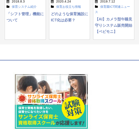
2018.8.3
2020.4.24
2019.7.12
保育システム紹介
保育お役立ち情報
保育園ICT関連ニュー
ス
「シフト管理」機能に
どのような保育施設に
【AI】カメラ型午睡見
ついて
ICT化は必要？
守りシステム販売開始
【ベビモニ】